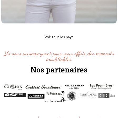
Alrun
UEBING
Voir tous les pays
ALLEMAGNE
Ils nous accompagnent pour vous offrir des moments
inoubliables
Nos partenaires