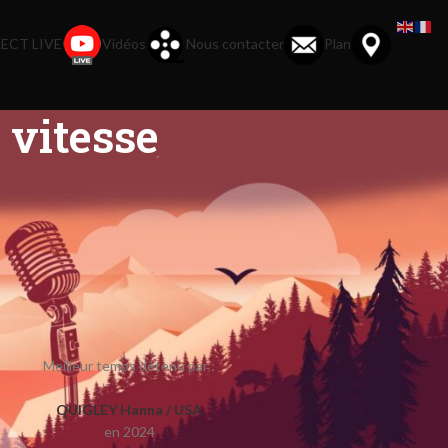
ECT LIVE
Vidéos
Nous contacter
Plan
 vitesse
Meilleur temps détenu par :
QUIGLEY Hanna / USA
en 2024