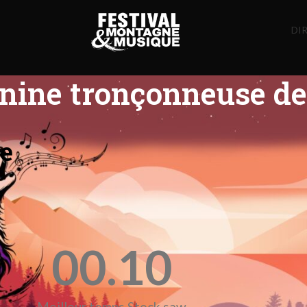
DIR
nine tronçonneuse de
se
00.
10
Meilleur temps Stock saw