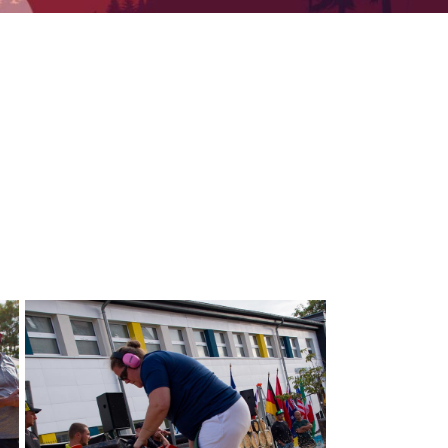
euves
de la compétition
.
os
os