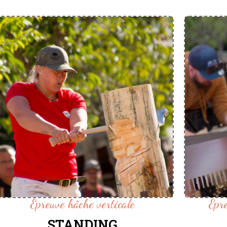
Epreuve hâche verticale
Epr
STANDING