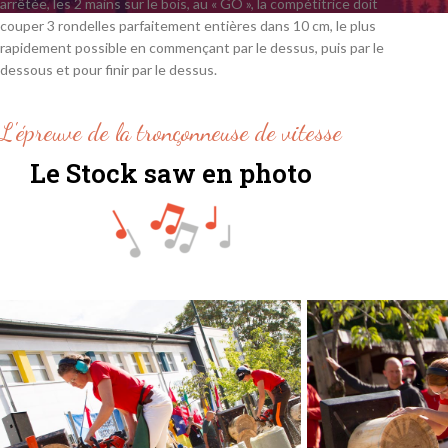
arrêtée, les 2 mains sur le bois, au « GO », la compétitrice doit
couper 3 rondelles parfaitement entières dans 10 cm, le plus
rapidement possible en commençant par le dessus, puis par le
dessous et pour finir par le dessus.
LES ANIMATIONS
LES COMPÉTITEURS
LES ÉPREUVES
Les 
Les jeux
Voir tous les pays
UNDERHAND / H
L'épreuve de la tronçonneuse de vitesse
Voir l
Les vieux métiers
CLASSEMENT
SINGLE BUCK / 
Le Stock saw en photo
La restauration
2025
HOT SAW / Tron
L
Les chiens de traineaux
2024
DOUBLE BUCK / 
Les associations
2023
STANDING / Hâc
Découvr
Les concerts
SPRINGBOARD /
Art nocturne
BUTCHER BLOCK
La tombola