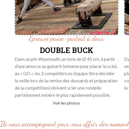
Epreuve passe-partout à deux
DOUBLE BUCK
Dans un pin Weymouth, un bois de Ø 45 cm, à partir
Da
d’une amorce au gabarit (entame pour placer la scie),
ve
au « GO », les 2 compétitrices (équipe libre décidée
pl
la veille lors de la remise des dossards et préparation
co
de la compétition) doivent scier une rondelle
la 
parfaitement entière le plus rapidement possible.
Voir les photos
Ils nous accompagnent pour vous offrir des moment