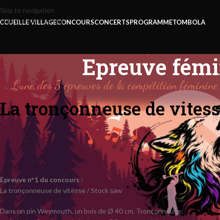
Skip to navigation
Skip to main content
CCUEIL
LE VILLAGE
CONCOURS
CONCERTS
PROGRAMME
TOMBOLA
Epreuve fémi
L'une des 5 épreuves de la compétition féminine
La tronçonneuse de vites
Epreuve n°1 du concours :
La tronçonneuse de vitesse / Stock saw
Dans un pin Weymouth, un bois de Ø 40 cm. Tronçonneuse