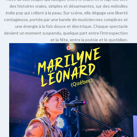
des histoires vraies, simples et désarmantes, sur des mélodies
indie pop qui collent à la peau. Sur scène, elle dégage une liberté
contagieuse, portée par une bande de musicien·nes complices et
une énergie à la fois douce et électrique. Chaque spectacle
devient un moment suspendu, quelque part entre l'introspection
et la fête, entre la poésie et le quotidien.