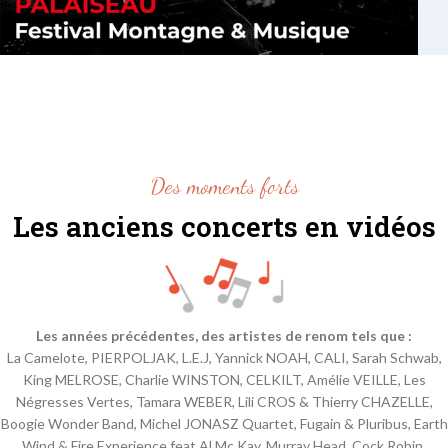
Des moments forts
Les anciens concerts en vidéos
Les années précédentes, des artistes de renom tels que :
La Camelote, PIERPOLJAK, L.E.J, Yannick NOAH, CALI, Sarah Schwab,
King MELROSE, Charlie WINSTON, CELKILT, Amélie VEILLE, Les
Négresses Vertes, Tamara WEBER, Lili CROS & Thierry CHAZELLE,
Boogie Wonder Band, Michel JONASZ Quartet, Fugain & Pluribus, Earth
Wind & Fire Experience feat Al Mc Kay, Murray Head, Cock Robin,