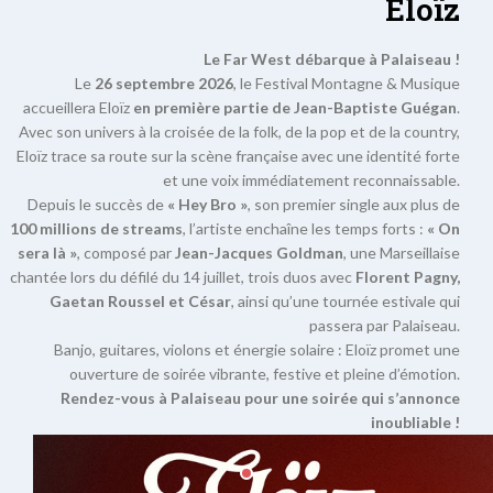
Eloïz
Le Far West débarque à Palaiseau !
Le
26 septembre 2026
, le Festival Montagne & Musique
accueillera Eloïz
en première partie de Jean-Baptiste Guégan
.
Avec son univers à la croisée de la folk, de la pop et de la country,
Eloïz trace sa route sur la scène française avec une identité forte
et une voix immédiatement reconnaissable.
Depuis le succès de
« Hey Bro »
, son premier single aux plus de
100 millions de streams
, l’artiste enchaîne les temps forts :
« On
sera là »
, composé par
Jean-Jacques Goldman
, une Marseillaise
chantée lors du défilé du 14 juillet, trois duos avec
Florent Pagny,
Gaetan Roussel et César
, ainsi qu’une tournée estivale qui
passera par Palaiseau.
Banjo, guitares, violons et énergie solaire : Eloïz promet une
ouverture de soirée vibrante, festive et pleine d’émotion.
Rendez-vous à Palaiseau pour une soirée qui s’annonce
inoubliable !