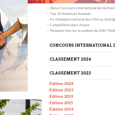
– 2ème Concours international de bûchero
– Top 10 American Axeman
– 6 x champion national des USA au Sprin
animations
Les 7 épr
– Compétition dans 6 pays
âche horizontale
– Plusieurs fois sur le podium du Stihl Tim
es meilleurs moments
Voir les meilleurs moments 
Passe-partout à 1
de Palaiseau
CONCOURS INTERNATIONAL 
Voir les photos
çonneuse de vitesse
Voir les phot
es vidéos
Passe-partout à 2
CLASSEMENT 2024
Voir les vidé
he verticale
ez le village en vidéo
CLASSEMENT 2023
 Epreuve en hauteur
Voir les vidéos
 / Epreuve hors concours
Édition 2024
Édition 2023
Édition 2019
Édition 2015
Édition 2014