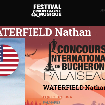
DIR
TERFIELD Nathan
WATERFIELD Natha
EQUIPE DES USA
PALMARES