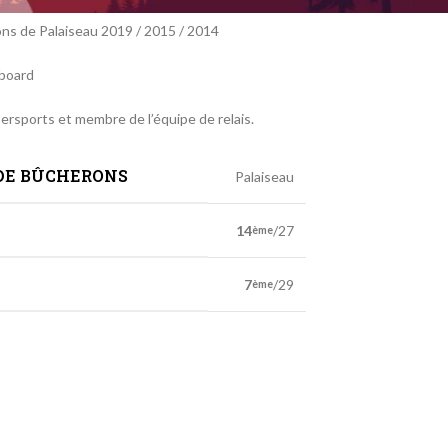
ns de Palaiseau 2019 / 2015 / 2014
gboard
euves
bersports et membre de l’équipe de relais.
de la compétition
.
DE BÛCHERONS
Palaiseau
os
14
/27
ème
os
7
/29
ème