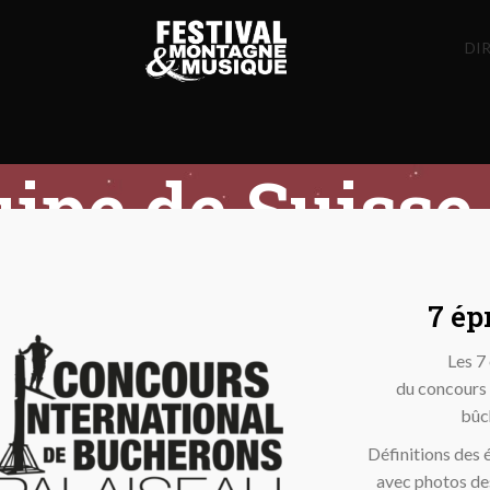
DIR
ipe de Suisse
7 ép
Les 7
du concours 
bûc
Définitions des
avec photos de