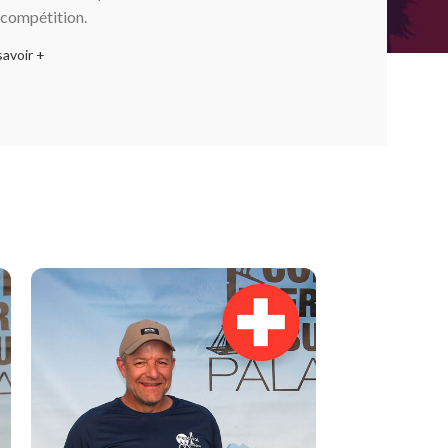
a compétition.
savoir +
euves
de la compétition
.
os
os