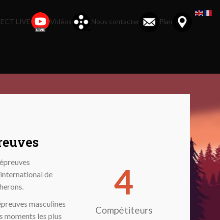
ECT LIVE
Vidéos
Nous contacter
Plan
reuves
 épreuves
4
international de
herons.
 épreuves masculines
Compétiteurs
s moments les plus