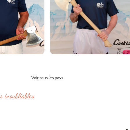
Cyril
Melvyn
ABST
GEISSLER
UISSE
SUISSE
Voir tous les pays
s inoubliables