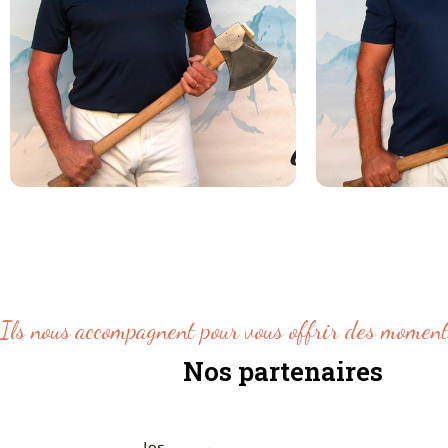
Christophe
GEISSLER
P
SUISSE
S
Ils nous accompagnent pour vous offrir des moment
Nos partenaires