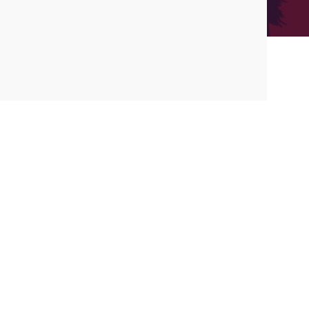
euves
de la compétition
.
os
os