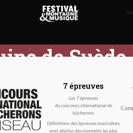
DIR
uipe de Suède
7 épreuves
Les 7 épreuves
du concours international de
Comp
bûcherons.
Définitions des épreuves masculines
avec photos des moments les plus