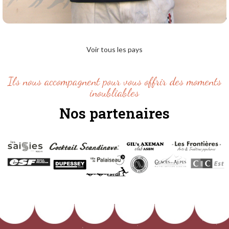
Brad
TURNER
Voir tous les pays
AUSTRALIE
Ils nous accompagnent pour vous offrir des moments
inoubliables
Nos partenaires